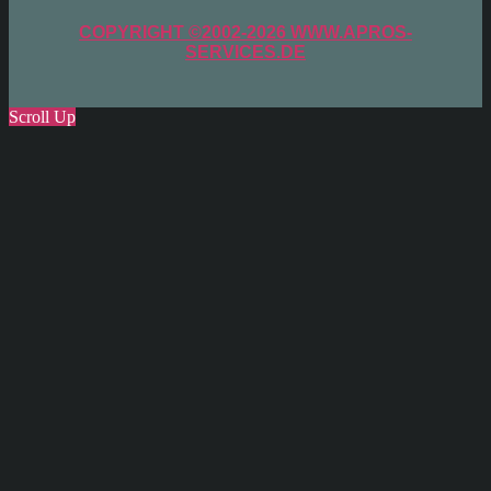
COPYRIGHT ©2002-2026 WWW.APROS-
SERVICES.DE
Scroll Up