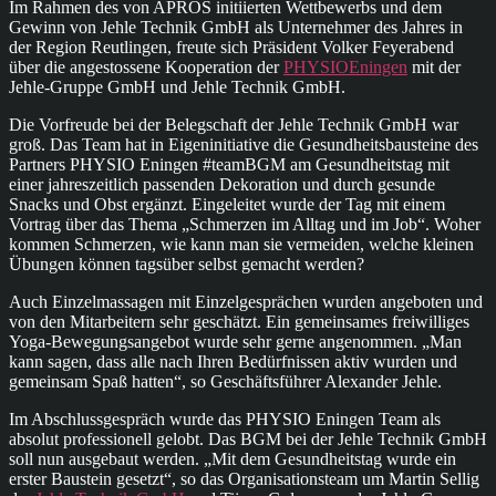
Im Rahmen des von APROS initiierten Wettbewerbs und dem
Gewinn von Jehle Technik GmbH als Unternehmer des Jahres in
der Region Reutlingen, freute sich Präsident Volker Feyerabend
über die angestossene Kooperation der
PHYSIOEningen
mit der
Jehle-Gruppe GmbH und Jehle Technik GmbH.
Die Vorfreude bei der Belegschaft der Jehle Technik GmbH war
groß. Das Team hat in Eigeninitiative die Gesundheitsbausteine des
Partners PHYSIO Eningen #teamBGM am Gesundheitstag mit
einer jahreszeitlich passenden Dekoration und durch gesunde
Snacks und Obst ergänzt. Eingeleitet wurde der Tag mit einem
Vortrag über das Thema „Schmerzen im Alltag und im Job“. Woher
kommen Schmerzen, wie kann man sie vermeiden, welche kleinen
Übungen können tagsüber selbst gemacht werden?
Auch Einzelmassagen mit Einzelgesprächen wurden angeboten und
von den Mitarbeitern sehr geschätzt. Ein gemeinsames freiwilliges
Yoga-Bewegungsangebot wurde sehr gerne angenommen. „Man
kann sagen, dass alle nach Ihren Bedürfnissen aktiv wurden und
gemeinsam Spaß hatten“, so Geschäftsführer Alexander Jehle.
Im Abschlussgespräch wurde das PHYSIO Eningen Team als
absolut professionell gelobt. Das BGM bei der Jehle Technik GmbH
soll nun ausgebaut werden. „Mit dem Gesundheitstag wurde ein
erster Baustein gesetzt“, so das Organisationsteam um Martin Sellig