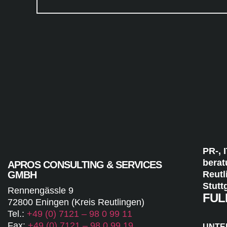
PR-, 
berat
APROS CONSULTING & SERVICES
GMBH
Reutl
Stutt
Rennengässle 9
FUL
72800 Eningen (Kreis Reutlingen)
Tel.:
+49 (0) 7121 – 98 0 99 11
Fax:
+49 (0) 7121 – 98 0 99 19
UNTE