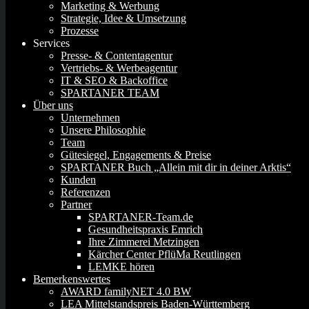
Marketing & Werbung
Strategie, Idee & Umsetzung
Prozesse
Services
Presse- & Contentagentur
Vertriebs- & Werbeagentur
IT & SEO & Backoffice
SPARTANER TEAM
Über uns
Unternehmen
Unsere Philosophie
Team
Gütesiegel, Engagements & Preise
SPARTANER Buch „Allein mit dir in deiner Arktis“
Kunden
Referenzen
Partner
SPARTANER-Team.de
Gesundheitspraxis Emrich
Ihre Zimmerei Metzingen
Kärcher Center PflüMa Reutlingen
LEMKE hören
Bemerkenswertes
AWARD familyNET 4.0 BW
LEA Mittelstandspreis Baden-Württemberg